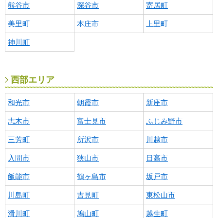
熊谷市
深谷市
寄居町
美里町
本庄市
上里町
神川町
西部エリア
和光市
朝霞市
新座市
志木市
富士見市
ふじみ野市
三芳町
所沢市
川越市
入間市
狭山市
日高市
飯能市
鶴ヶ島市
坂戸市
川島町
吉見町
東松山市
滑川町
鳩山町
越生町