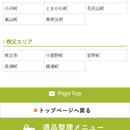
小川町
ときがわ町
毛呂山町
嵐山町
東秩父村
秩父エリア
秩父市
小鹿野町
皆野町
長瀞町
横瀬町