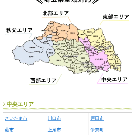
中央エリア
さいたま市
川口市
戸田市
蕨市
上尾市
伊奈町