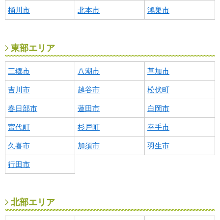
桶川市
北本市
鴻巣市
東部エリア
三郷市
八潮市
草加市
吉川市
越谷市
松伏町
春日部市
蓮田市
白岡市
宮代町
杉戸町
幸手市
久喜市
加須市
羽生市
行田市
北部エリア