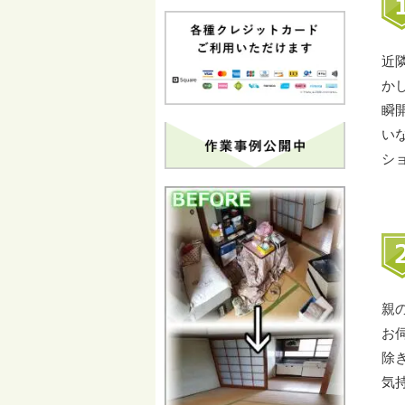
近
か
瞬
い
シ
親
お
除
気