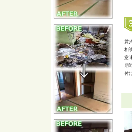
賃
相
意
期
付