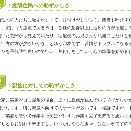
近隣住民への恥ずかしさ
隣住民の人たちに恥ずかしくて、片付けがしづらく、業者も呼びず
し、実はゴミ屋敷である事は、皆様の想像以上に近所の方が把握し
開いた玄関から見えていたり、宅配便のお兄さんが話題にしたりと
ない方の方が少ないかな、とゆう印象です。苦情やトラブルになる
ョンを最低限で良いので行い、片付けをしていく心の準備を始めま
親族に対しての恥ずかしさ
の家、実家がゴミ屋敷の場合、近くに親族が住んでいて恥ずかしい
伺いします。特に親戚へ向けてのケースが多いです。極論ですが、
き、業者が急いで作業を行えばバレずに作業を完了出来ると思いま
持ちともお別れ出来ますし、いつかはやらなきゃいけない事ですの