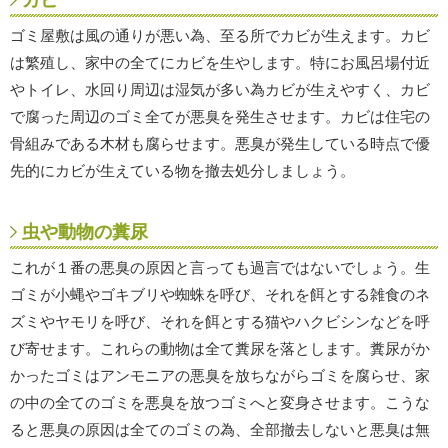
カビ
ゴミ屋敷は風の通りが悪い為、至る所でカビが生えます。カビ
は繁殖し、家中の全てにカビを生やします。特にお風呂場付近
やトイレ、水回り周辺は湿気が多い為カビが生えやすく、カビ
で腐った周辺のゴミ全てが悪臭を発生させます。カビは住宅の
骨組みである木材も腐らせます。悪臭が発生している時点で優
先的にカビが生えている物を撤去処分しましょう。
虫や動物の糞尿
これが１番の悪臭の原因と言っても過言ではないでしょう。生
ゴミが小蝿やゴキブリや蜘蛛を呼び、それを餌とする雑食のネ
ズミやヤモリを呼び、それを餌とする猫やハクビシンなどを呼
び寄せます。これらの動物は全て糞尿を落とします。糞尿がか
かったゴミはアンモニアの悪臭を放ちながらゴミを腐らせ、家
の中の全てのゴミを悪臭を放つゴミへと変身させます。こうな
ると悪臭の原因は全てのゴミの為、全部撤去しないと悪臭は無